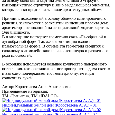
За основу была взята картина Эля Лисицкого «Проун»,
имеющая четкую структуру и явно выделяющиеся элементы,
которые легко представить в виде архитектурных объемов.
Принцип, положенный в основу объемно-планировочного
решения, заключается в раскрытии концепции проекта дома
архитектора, основанной на ассоциативной модели картины
Эля Лисицкого.
В плане здание повторяет геометрию связь «Г»-образной и
дугообразной форм. Так же в композицию входит
прямоугольная форма. В объеме эта геометрия сводится к
сложному взаимодействию параллелепипедов и различного
рода плоскостей.
В особняке используется большое количество панорамного
остекления, которое заполняет все пространство дома светом
и выгодно подчеркивает его геометрию путем игры
солнечных лучей.
Автор:
Коростелева Анна Анатольевна
Применяемые материалы:
ТМ «Гранитея», ТМ «IDALGO»
Индивидуальный жилой дом (Коростелева А. А.) - 01
Индивидуальный жилой дом (Коростелева А. А.) - 02