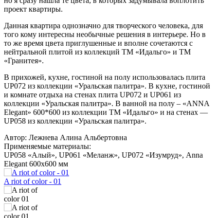
но я сразу нашла те цвета, в которых задумывала воплотить
проект квартиры.
Данная квартира однозначно для творческого человека, для
того кому интересны необычные решения в интерьере. Но в
то же время цвета приглушенные и вполне сочетаются с
нейтральной плитой из коллекций ТМ «Идальго» и ТМ
«Гранитея».
В прихожей, кухне, гостиной на полу использовалась плита
UP072 из коллекции «Уральская палитра». В кухне, гостиной
и комнате отдыха на стенах плита UP072 и UP061 из
коллекции «Уральская палитра». В ванной на полу – «ANNA
Elegant» 600*600 из коллекции ТМ «Идальго» и на стенах —
UP058 из коллекции «Уральская палитра».
Автор:
Лежнева Алина Альбертовна
Применяемые материалы:
UP058 «Алый», UP061 «Меланж», UP072 «Изумруд», Anna
Elegant 600x600 мм
A riot of color - 01