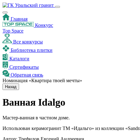
Главная
Конкурс
Top Space
Все конкурсы
Библиотека плитки
Каталоги
Сертификаты
Обратная связь
Номинация «Квартира твоей мечты»
Назад
Ванная Idalgo
Мастер-ванная в частном доме.
Использован керамогранит ТМ «Идальго» из коллекции «Sandra wh
Автор:
Трефилов Евгений Андреевич